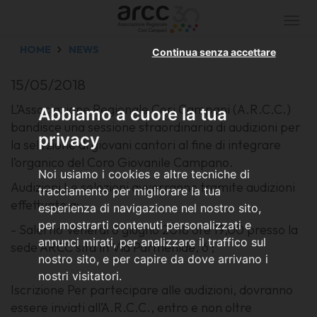
Togg
navi
HOME
NEWS
Continua senza accettare
15/05/2018
L’Associazione Regionale Cori Campani (A.R.C.C.)
Abbiamo a cuore la tua
bandisce una sessione straordinaria di audizioni per
privacy
la selezione di giovani cantori al fine di integrare
l’organico del Coro Giovanile Campano.
Noi usiamo i cookies e altre tecniche di
Audizioni Le selezioni avverranno tramite audizioni
tracciamento per migliorare la tua
effettuate a:
esperienza di navigazione nel nostro sito,
per mostrarti contenuti personalizzati e
- Salerno Venerdì 8 giugno 2018 ore 19,00 presso la
annunci mirati, per analizzare il traffico sul
sede ARCC sita in Via Parmenide, 6 ;
nostro sito, e per capire da dove arrivano i
nostri visitatori.
Iscrizione Per partecipare alle audizioni, dovranno
essere inviati all’A.R.C.C., entro e non oltre