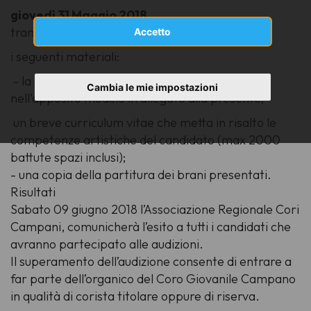
giovedì 31 Maggio 2018
tramite mail indirizzata a info@coricampani.it
Accetto
i seguenti materiali:
- la domanda di partecipazione redatta
Cambia le mie impostazioni
nell'apposito modulo in allegato alla presente;
un breve curriculum vitae che metta in risalto le
competenze artistiche del candidato (max 2000
battute spazi inclusi);
- una copia della partitura dei brani presentati.
Risultati
Sabato 09 giugno 2018 l’Associazione Regionale Cori
Campani, comunicherà l’esito a tutti i candidati che
avranno partecipato alle audizioni.
Il superamento dell’audizione consente di entrare a
far parte dell’organico del Coro Giovanile Campano
in qualità di corista titolare oppure di riserva.