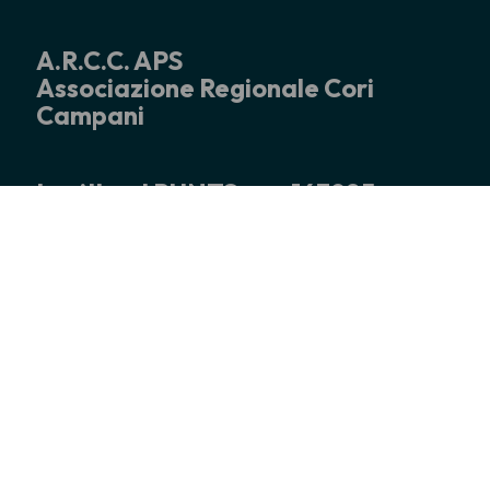
A.R.C.C. APS
Associazione Regionale Cori
Campani
Iscritta al RUNTS rep.163985
Sede Operativa
Via Trento,177
84131 Salerno
Tel. +39 329 0463650 (segreteria)
info@coricampani.it
c.f. 91018290659
P.IVA 04832240651
PEC: coricampani@pec.it
Codice Univoco : 0000000
Recapito postale