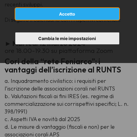
recenti sviluppi.
Accetto
Di seguito il calendario con i rispettivi contenuti:
Cambia le mie impostazioni
► Martedì 12 marzo 2024
ore 18.00-19.30 su piattaforma Zoom
Cori della “rete Feniarco”: i
vantaggi dell’iscrizione al RUNTS
a. Inquadramento civilistico: i requisiti per
l’iscrizione delle associazioni corali nel RUNTS
b. Valutazioni fiscali ai fini IRES (es. regime di
commercializzazione sui corrispettivi specifici; L. n.
398/1991)
c. Aspetti IVA e novità dal 2025
d. Le misure di vantaggio (fiscali e non) per le
associazioni corali APS