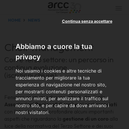
Togg
navi
HOME
NEWS
Continua senza accettare
Choir management
Abbiamo a cuore la tua
privacy
Cori e terzo settore: un percorso in
continua evoluzione
Noi usiamo i cookies e altre tecniche di
(iscrizioni chiuse)
tracciamento per migliorare la tua
esperienza di navigazione nel nostro sito,
per mostrarti contenuti personalizzati e
Feniarco organizza due incontri dedicati alle
annunci mirati, per analizzare il traffico sul
Associazioni Regionali Corali e ai cori associati
nostro sito, e per capire da dove arrivano i
con l'obiettivo di approfondire alcuni importanti
nostri visitatori.
aspetti che riguardano la
gestione di un coro
alla
luce della normativa del Terzo Settore e dei suoi