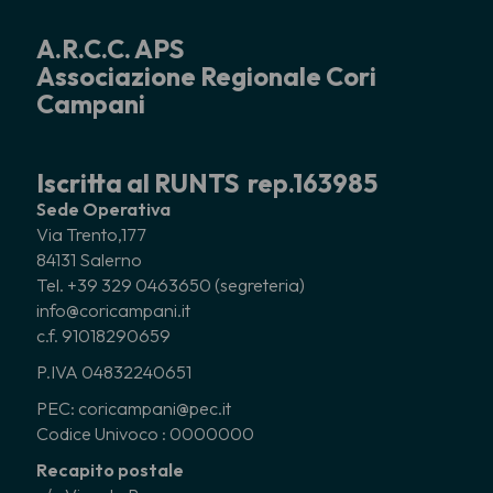
A.R.C.C. APS
Associazione Regionale Cori
Campani
Iscritta al RUNTS rep.163985
Sede Operativa
Via Trento,177
84131 Salerno
Tel. +39 329 0463650 (segreteria)
info@coricampani.it
c.f. 91018290659
P.IVA 04832240651
PEC: coricampani@pec.it
Codice Univoco : 0000000
Recapito postale