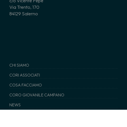
c/o Vicente Pepe
Via Trento, 170
84129 Salerno
CHI SIAMO
CORI ASSOCIATI
COSA FACCIAMO
CORO GIOVANILE CAMPANO
NEWS
EDITORIA
SERVIZI