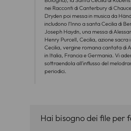
Bologna), la Santa Cecilia di Rubens 
nei Racconti di Canterbury di Chaucer
Dryden poi messa in musica da Händel
includono l’Inno a santa Cecilia di B
Joseph Haydn, una messa di Alessandr
Henry Purcell, Cecilia, azione sacra i
Cecilia, vergine romana cantata di A
in Italia, Francia e Germania. Vi aderi
sottraendola all'influsso del melodr
periodici.
Hai bisogno dei file per 