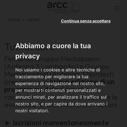
Togg
navi
HOME
NEWS
Continua senza accettare
Tutti in coro
Abbiamo a cuore la tua
privacy
Feniarco, Gruppo Mediapason
(Antenna 3 Lombardia) e Gruppo
Noi usiamo i cookies e altre tecniche di
Medianordest (Antenna 3 Nordest)
tracciamento per migliorare la tua
presentano la
prima edizione di un
esperienza di navigazione nel nostro sito,
programma televisivo
che
per mostrarti contenuti personalizzati e
racconterà la storia, le emozioni e le
annunci mirati, per analizzare il traffico sul
avventure di centinaia di cori italiani.
nostro sito, e per capire da dove arrivano i
nostri visitatori.
► Iscrizioni momentaneamente