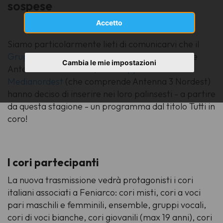
sospese
Accetto
Siamo particolarmente lieti di comunicarvi che il
Gruppo Televisivo Mediapason
(che comprende
Cambia le mie impostazioni
Antenna 3 Lombardia) e il
Gruppo Televisivo
Medianordest
(che comprende Antenna 3 Nordest)
hanno deciso di inserire nei loro palinsesti - a partire
da questa stagione - un programma dal titolo Tutti in
coro!
I cori partecipanti
La nuova trasmissione vedrà protagonisti i cori
italiani associati a Feniarco: cori misti, cori a voci
pari maschili e femminili, ensemble, gruppi vocali,
cori di voci bianche, cori giovanili (max 19 anni), cori