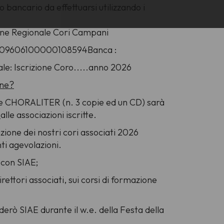
 bancario da effettuarsi utilizzando i
zione Regionale Cori Campani
909606100000108594Banca :
: Iscrizione Coro.....anno 2026
one?
le CHORALITER (n. 3 copie ed un CD) sarà
E
alle associazioni iscritte.
azione dei nostri cori associati 2026
ti agevolazioni.
 con SIAE;
irettori associati, sui corsi di formazione
rò SIAE durante il w.e. della Festa della