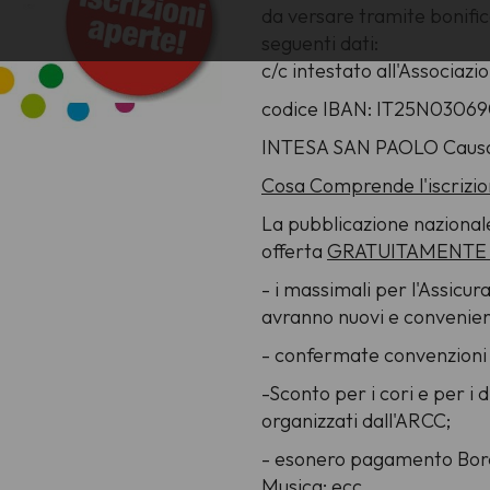
da versare tramite bonifico
seguenti dati:
c/c intestato all'Associa
codice IBAN: IT25N0306
INTESA SAN PAOLO Causale
Cosa Comprende l'iscrizi
La pubblicazione naziona
offerta
GRATUITAMENT
- i massimali per l'Assicur
avranno nuovi e convenien
- confermate convenzioni
-Sconto per i cori e per i d
organizzati dall'ARCC;
- esonero pagamento Borde
Musica; ecc...