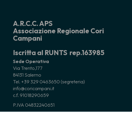
A.R.C.C. APS
Associazione Regionale Cori
Campani
Iscritta al RUNTS rep.163985
Sede Operativa
Via Trento,177
84131 Salerno
Tel. +39 329 0463650 (segreteria)
info@coricampani.it
c.f. 91018290659
P.IVA 04832240651
PEC: coricampani@pec.it
Codice Univoco : 0000000
Recapito postale