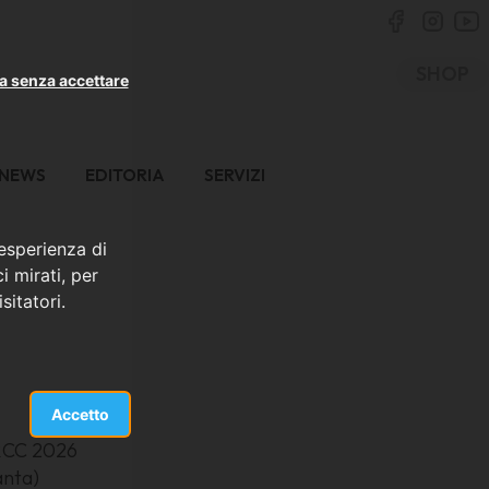
SHOP
a senza accettare
NEWS
EDITORIA
SERVIZI
 esperienza di
i mirati, per
sitatori.
Accetto
ARCC 2026
anta)