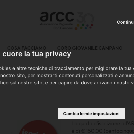
Continu
COSA FACCIAMO
CORO GIOVANILE CAMPANO
cuore la tua privacy
kies e altre tecniche di tracciamento per migliorare la tua
nostro sito, per mostrarti contenuti personalizzati e annunc
ffico sul nostro sito, e per capire da dove arrivano i nostri vi
Cambia le mie impostazioni
La quota d'iscrizione all'
è di € 150,00 (centocinqu