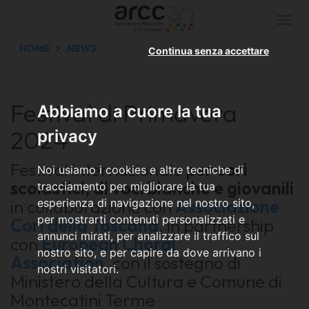
Togg
navi
HOME
NEWS
Continua senza accettare
Festival di Primavera
Abbiamo a cuore la tua
2024
privacy
Festival internazionale
per cori
Noi usiamo i cookies e altre tecniche di
scolastici, di voci bianche e giovanili
tracciamento per migliorare la tua
in collaborazione con
Associazione
esperienza di navigazione nel nostro sito,
per mostrarti contenuti personalizzati e
Cori della Toscana
, in partnership
annunci mirati, per analizzare il traffico sul
con
European Choral
nostro sito, e per capire da dove arrivano i
Association
, con il sostegno di
nostri visitatori.
Ministero della Cultura e Comune di
Montecatini Terme