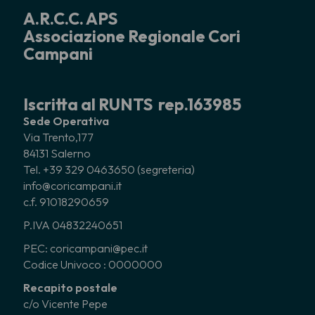
A.R.C.C. APS
Associazione Regionale Cori
Campani
Iscritta al RUNTS rep.163985
Sede Operativa
Via Trento,177
84131 Salerno
Tel. +39 329 0463650 (segreteria)
info@coricampani.it
c.f. 91018290659
P.IVA 04832240651
PEC: coricampani@pec.it
Codice Univoco : 0000000
Recapito postale
c/o Vicente Pepe