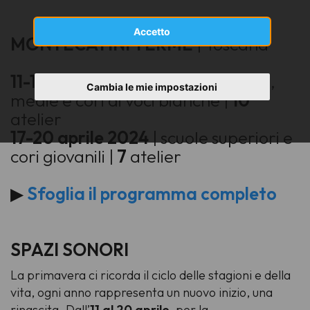
Accetto
MONTECATINI TERME
| Toscana
11-13 aprile 2024
| scuole primarie,
Cambia le mie impostazioni
medie e cori di voci bianche |
10
atelier
17-20 aprile 2024
| scuole superiori e
cori giovanili |
7
atelier
▶
Sfoglia il programma completo
SPAZI SONORI
La primavera ci ricorda il ciclo delle stagioni e della
vita, ogni anno rappresenta un nuovo inizio, una
rinascita. Dall’
11 al 20 aprile
, per la