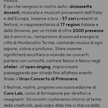
musica.
È qui che vengono in nostro aiuto i
diciassette
docenti
, musiciste e musicisti provenienti dall’Italia
e dall’Europa. Insieme a loro, i
57 cori
presenti al
festival, in rappresentanza di
17 regioni
italiane e
della Slovenia, per un totale di oltre
2000 presenze
dai 6 anni in su, riempiranno di suoni ed energia la
città di Montecatini Terme, cantando musica di ogni
sapore, colore e profumo. Stare insieme
significherà ascoltarsi a vicenda nei concerti,
parlarsi con curiosità, cantare fianco a fianco negli
atelier
, all’
open singing
, improvvisare
passeggiando per strada fino all’atteso evento
finale: il
Gran Concerto di Primavera
.
Il festival, inoltre, propone una nuova edizione di
Coro Lab
, corso di formazione per direttori e
insegnanti. Gli incontri ruoteranno intorno al tema
della creatività, quel colpo d’ala che ci stacca dalla